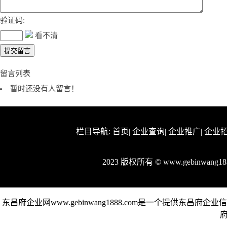
验证码:
看不清
留言列表
暂时还没有人留言！
栏目导航:
首页
|
企业查询
|
企业推广
|
企业
2023 版权所有 © www.gebinwang
东昌府企业网www.gebinwang1888.com是一个提供