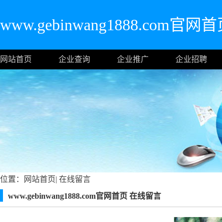
www.gebinwang1888.com官网
网站首页
企业查询
企业推广
企业招聘
位置：
网站首页
|
在线留言
www.gebinwang1888.com官网首页 在线留言